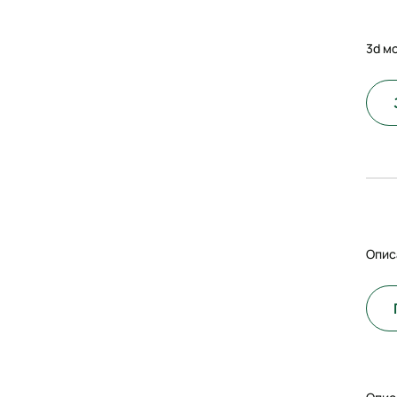
3d м
Опис