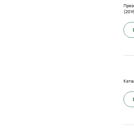
През
(201
Ката